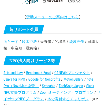
【
賛助メニューのご案内はこちら
】
超サポート会員
あとーす
/
鈴木征浩
/ 天野優 / 的場章 /
淡波亮作
/ 田澤大
祐（申込順・敬称略）
NPO法人向けサービス等
Arts and Law
/
Benchmark Email
/
CANPANプロジェクト
/
Canva for NPO
/
Google for Nonprofits
/
MotionGallery
/
note
Pro（NovelJam協賛）
/
Syncable
/
TechSoup Japan
/
Slack
NPO支援プログラム
/
Zoomミーティング・プロプラン
/
サ
イボウズNPOプログラム
/
本で寄付するチャリボン
（a-z