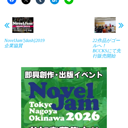
NovelJam'[dash]2019
22作品がゴー
企業協賛
ルへ！
BCCKSにて先
行販売開始