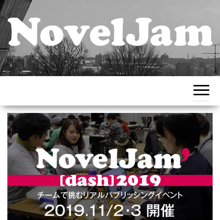
チー
出版創作イ
ムで
ベント
挑
む、
NovelJam（ノ
集中
ベルジャ
創作
道場
ム） – NPO法
人HON.jp