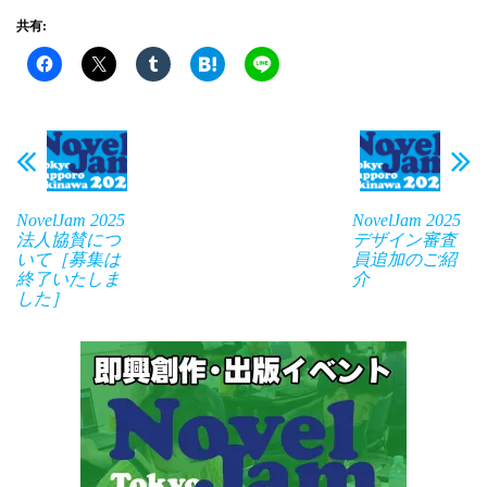
共有:
NovelJam 2025
NovelJam 2025
法人協賛につ
デザイン審査
いて［募集は
員追加のご紹
終了いたしま
介
した］