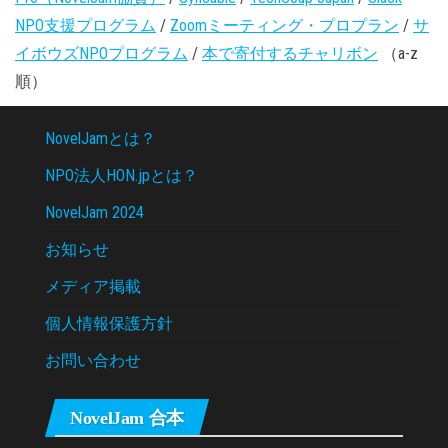
NPO支援プログラム
/
Zoomミーティング・プロプラン
/
サ
イボウズNPOプログラム
/
本で寄付するチャリボン
（a-z
順）
NovelJamとは？
NPO法人HON.jpとは？
NovelJam 2024
お知らせ
メディア掲載
個人情報保護方針
お問い合わせ
NovelJam 合本