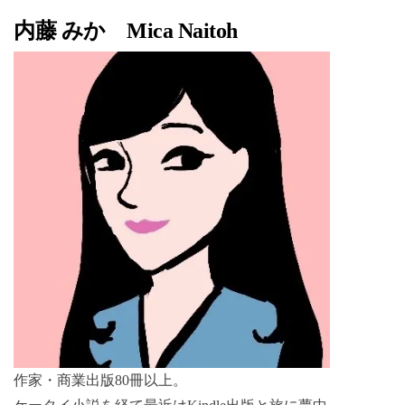
内藤 みか Mica Naitoh
作家・商業出版80冊以上。