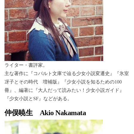
ライター・書評家。
主な著作に『コバルト文庫で辿る少女小説変遷史』『氷室
冴子とその時代 増補版』『少女小説を知るための100
冊』、編著に『大人だって読みたい！少女小説ガイド』
『少女小説とSF』などがある。
仲俣暁生 Akio Nakamata