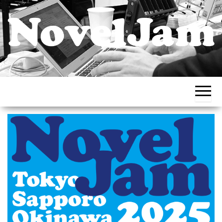
チー
出版創作イ
ムで
ベント
挑
む、
NovelJam（ノ
集中
ベルジャ
創作
道場
ム） – NPO法
人HON.jp