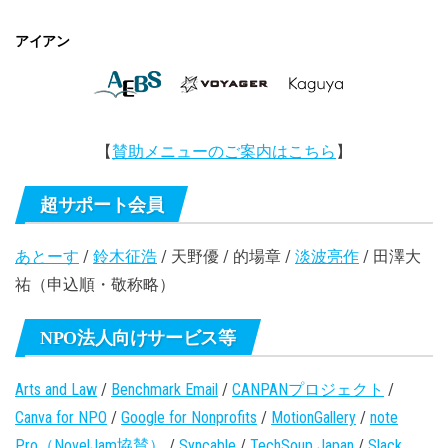
アイアン
【
賛助メニューのご案内はこちら
】
超サポート会員
あとーす
/
鈴木征浩
/ 天野優 / 的場章 /
淡波亮作
/ 田澤大
祐（申込順・敬称略）
NPO法人向けサービス等
Arts and Law
/
Benchmark Email
/
CANPANプロジェクト
/
Canva for NPO
/
Google for Nonprofits
/
MotionGallery
/
note
Pro（NovelJam協賛）
/
Syncable
/
TechSoup Japan
/
Slack