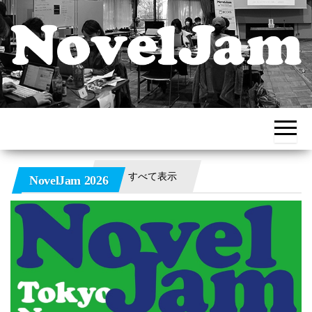
チー
出版創作イベ
ムで
ント
挑
む、
NovelJam（ノ
集中
ベルジャム）
創作
道場
– NPO法人
すべて表示
NovelJam 2026
HON.jp