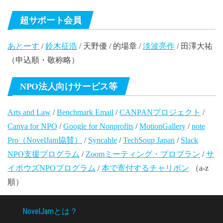
超サポート会員
あとーす
/
鈴木征浩
/ 天野優 / 的場章 /
淡波亮作
/ 田澤大祐
（申込順・敬称略）
NPO法人向けサービス等
Arts and Law
/
Benchmark Email
/
CANPANプロジェクト
/
Canva for NPO
/
Google for Nonprofits
/
MotionGallery
/
note
Pro（NovelJam協賛）
/
Syncable
/
TechSoup Japan
/
Slack
NPO支援プログラム
/
Zoomミーティング・プロプラン
/
サ
イボウズNPOプログラム
/
本で寄付するチャリボン
（a-z
順）
NovelJamとは？