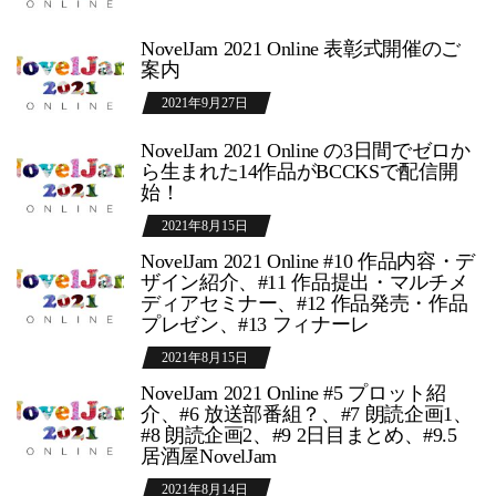
NovelJam 2021 Online 表彰式開催のご
案内
2021年9月27日
NovelJam 2021 Online の3日間でゼロか
ら生まれた14作品がBCCKSで配信開
始！
2021年8月15日
NovelJam 2021 Online #10 作品内容・デ
ザイン紹介、#11 作品提出・マルチメ
ディアセミナー、#12 作品発売・作品
プレゼン、#13 フィナーレ
2021年8月15日
NovelJam 2021 Online #5 プロット紹
介、#6 放送部番組？、#7 朗読企画1、
#8 朗読企画2、#9 2日目まとめ、#9.5
居酒屋NovelJam
2021年8月14日