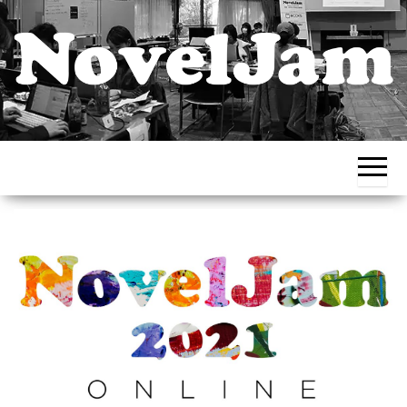
チー
出版創作イ
ムで
ベント
挑
む、
NovelJam（ノ
集中
ベルジャ
創作
道場
ム） – NPO法
人HON.jp