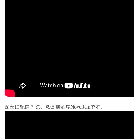
深夜に配信？ の、#9.5 居酒屋NovelJamです。