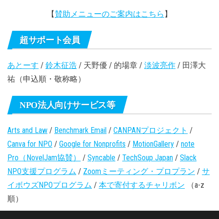
【
賛助メニューのご案内はこちら
】
超サポート会員
あとーす
/
鈴木征浩
/ 天野優 / 的場章 /
淡波亮作
/ 田澤大
祐（申込順・敬称略）
NPO法人向けサービス等
Arts and Law
/
Benchmark Email
/
CANPANプロジェクト
/
Canva for NPO
/
Google for Nonprofits
/
MotionGallery
/
note
Pro（NovelJam協賛）
/
Syncable
/
TechSoup Japan
/
Slack
NPO支援プログラム
/
Zoomミーティング・プロプラン
/
サ
イボウズNPOプログラム
/
本で寄付するチャリボン
（a-z
順）