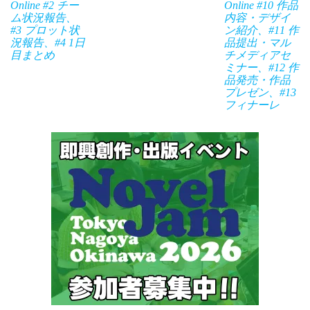
Online #2 チー
Online #10 作品
ム状況報告、
内容・デザイ
#3 プロット状
ン紹介、#11 作
況報告、#4 1日
品提出・マル
目まとめ
チメディアセ
ミナー、#12 作
品発売・作品
プレゼン、#13
フィナーレ