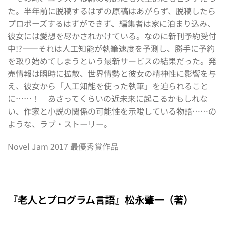
た。半年前に脱稿するはずの原稿はあがらず、脱稿したら
プロポーズするはずができず、編集者は家に泊まり込み、
彼女には愛想を尽かされかけている。なのに新刊予約受付
中!?――それは人工知能が執筆速度を予測し、勝手に予約
を取り始めてしまうという最新サービスの結果だった。発
売情報は瞬時に拡散、世界情勢と彼女の精神性に影響を与
え、彼女から「人工知能を使った執筆」を迫られること
に……！　あさってくらいの近未来に起こるかもしれな
い、作家と小説の関係の可能性を示唆している物語……の
ような、ラブ・ストーリー。
Novel Jam 2017 最優秀賞作品
『老人とプログラム言語』松永肇一（著）