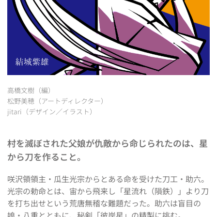
高橋文樹（編）
松野美穂（アートディレクター）
jitari（デザイン／イラスト）
村を滅ぼされた父娘が仇敵から命じられたのは、星
から刀を作ること。
咲沢領領主・瓜生光宗からとある命を受けた刀工・助六。
光宗の勅命とは、宙から飛来し「星流れ（隕鉄）」より刀
を打ち出せという荒唐無稽な難題だった。助六は盲目の
娘・八重とともに、秘剣「彼岸星」の精製に挑む。