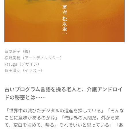
賀屋聡子（編）
松野美穂（アートディレクター）
kasuga（デザイン）
有田満弘（イラスト）
古いプログラム言語を操る老人と、介護アンドロイ
ドの秘密とは……
「世界中の滅びたデジタルの遺産を探している」「そんな
ことに意味があるのかね」「俺は外の人間だ。外から来
て、空白を埋めて、帰る。それでいいと思っている」「あ