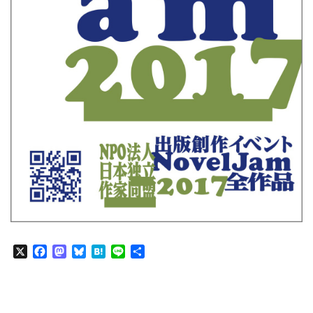
X
Facebook
Mastodon
Bluesky
Hatena
Line
共
有