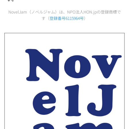
NovelJam（ノベルジャム）は、NPO法人HON.jpの登録商標で
す（
登録番号6115964号
）