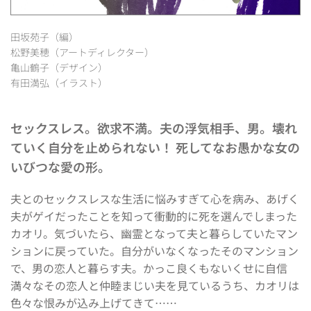
田坂苑子（編）
松野美穂（アートディレクター）
亀山鶴子（デザイン）
有田満弘（イラスト）
セックスレス。欲求不満。夫の浮気相手、男。壊れ
ていく自分を止められない！ 死してなお愚かな女の
いびつな愛の形。
夫とのセックスレスな生活に悩みすぎて心を病み、あげく
夫がゲイだったことを知って衝動的に死を選んでしまった
カオリ。気づいたら、幽霊となって夫と暮らしていたマン
ションに戻っていた。自分がいなくなったそのマンション
で、男の恋人と暮らす夫。かっこ良くもないくせに自信
満々なその恋人と仲睦まじい夫を見ているうち、カオリは
色々な恨みが込み上げてきて……