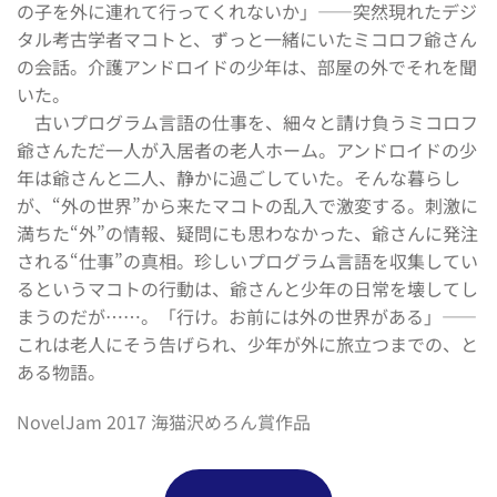
の子を外に連れて行ってくれないか」――突然現れたデジ
タル考古学者マコトと、ずっと一緒にいたミコロフ爺さん
の会話。介護アンドロイドの少年は、部屋の外でそれを聞
いた。
　古いプログラム言語の仕事を、細々と請け負うミコロフ
爺さんただ一人が入居者の老人ホーム。アンドロイドの少
年は爺さんと二人、静かに過ごしていた。そんな暮らし
が、“外の世界”から来たマコトの乱入で激変する。刺激に
満ちた“外”の情報、疑問にも思わなかった、爺さんに発注
される“仕事”の真相。珍しいプログラム言語を収集してい
るというマコトの行動は、爺さんと少年の日常を壊してし
まうのだが……。「行け。お前には外の世界がある」――
これは老人にそう告げられ、少年が外に旅立つまでの、と
ある物語。
NovelJam 2017 海猫沢めろん賞作品