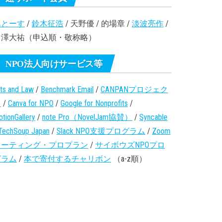
あとーす
/
鈴木征浩
/ 天野優 / 的場章 /
淡波亮作
/
田澤大祐（申込順・敬称略）
NPO法人向けサービス等
ts and Law
/
Benchmark Email
/
CANPANプロジェク
ト
/
Canva for NPO
/
Google for Nonprofits
/
tionGallery
/
note Pro（NovelJam協賛）
/
Syncable
TechSoup Japan
/
Slack NPO支援プログラム
/
Zoom
ミーティング・プロプラン
/
サイボウズNPOプロ
グラム
/
本で寄付するチャリボン
（a-z順）