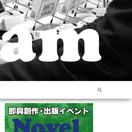
出版創作
チー
ムで
ベント
挑
む、
NovelJam
集中
ベルジャ
創作
道場
ム） – NP
人HON.jp